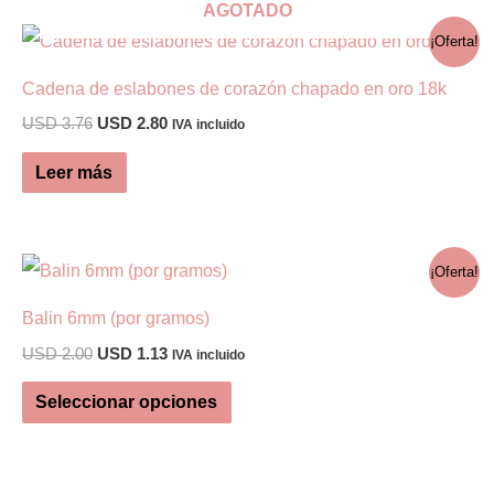
AGOTADO
USD 0.84
múltiples
¡Oferta!
variantes.
Cadena de eslabones de corazón chapado en oro 18k
Las
El
El
USD
3.76
USD
2.80
opciones
IVA incluido
precio
precio
se
original
actual
Leer más
era:
es:
pueden
USD 3.76.
USD 2.80.
elegir
en
¡Oferta!
la
Balin 6mm (por gramos)
página
El
El
USD
2.00
USD
1.13
IVA incluido
de
precio
precio
Este
producto
original
actual
Seleccionar opciones
era:
es:
producto
USD 2.00.
USD 1.13.
tiene
múltiples