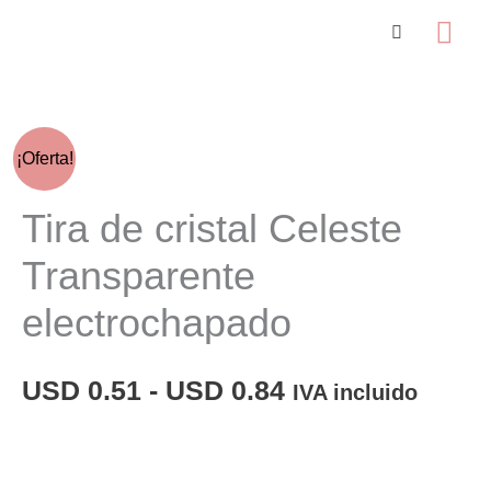
Ir
Me
al
prin
contenido
¡Oferta!
Tira de cristal Celeste
Transparente
electrochapado
Rango
USD
0.51
-
USD
0.84
IVA incluido
de
precios: