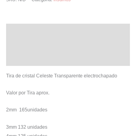
Celeste
Transparente
electrochapado
Descripción
cantidad
Información adicional
Valoraciones (0)
Tira de cristal Celeste Transparente electrochapado
Valor por Tira aprox.
2mm 165unidades
3mm 132 unidades
4mm 125 unidades