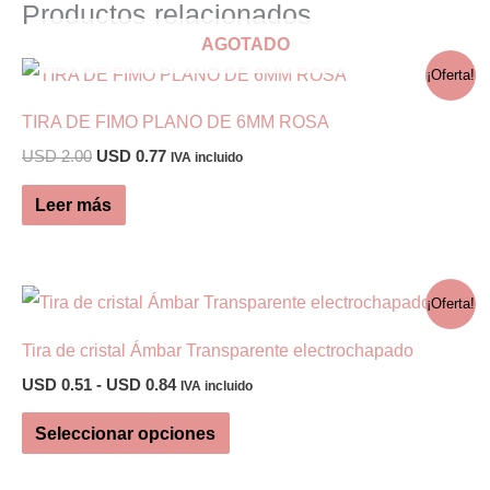
Productos relacionados
AGOTADO
¡Oferta!
TIRA DE FIMO PLANO DE 6MM ROSA
El
El
USD
2.00
USD
0.77
IVA incluido
precio
precio
original
actual
Leer más
era:
es:
USD 2.00.
USD 0.77.
¡Oferta!
Tira de cristal Ámbar Transparente electrochapado
Rango
USD
0.51
-
USD
0.84
IVA incluido
de
Este
precios:
Seleccionar opciones
desde
producto
USD 0.51
tiene
hasta