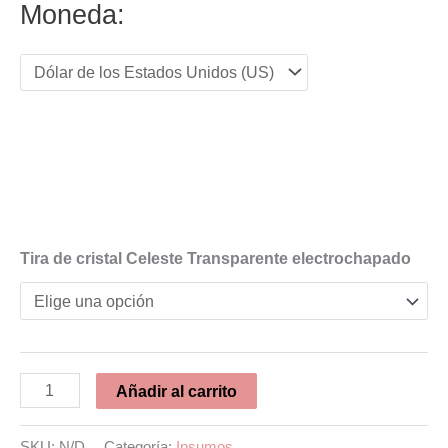
Moneda:
desde
USD 0.51
hasta
USD 0.84
Tira de cristal Celeste Transparente electrochapado
Tira
Añadir al carrito
de
cristal
SKU:
N/D
Categoría:
Insumos