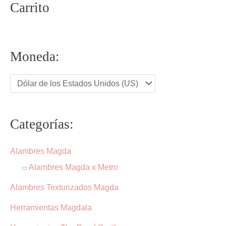
pueden
Carrito
elegir
en
la
Moneda:
página
de
producto
Categorías:
Alambres Magda
Alambres Magda x Metro
Alambres Texturizados Magda
Herramientas Magdala