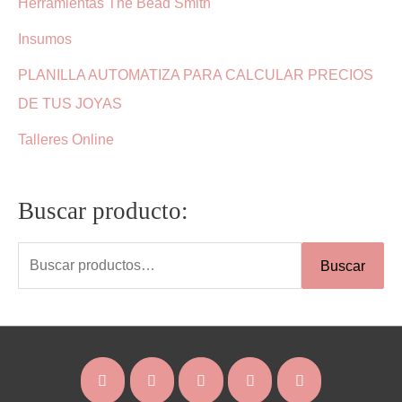
Herramientas The Bead Smith
Insumos
PLANILLA AUTOMATIZA PARA CALCULAR PRECIOS
DE TUS JOYAS
Talleres Online
Buscar producto:
B
Buscar
u
s
c
a
r