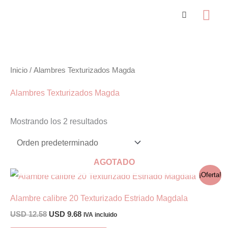
Ir
Me
al
prin
contenido
Inicio
/ Alambres Texturizados Magda
Alambres Texturizados Magda
Mostrando los 2 resultados
AGOTADO
¡Oferta!
Alambre calibre 20 Texturizado Estriado Magdala
El
El
USD
12.58
USD
9.68
IVA incluido
precio
precio