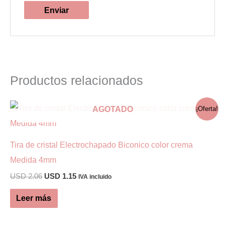
Productos relacionados
AGOTADO
¡Oferta!
Tira de cristal Electrochapado Biconico color crema
Medida 4mm
El
El
USD
2.06
USD
1.15
IVA incluido
precio
precio
original
actual
Leer más
era:
es:
USD 2.06.
USD 1.15.