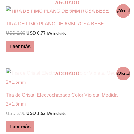
AGOTADO
¡Oferta!
TIRA DE FIMO PLANO DE 6MM ROSA BEBE
El
El
USD
2.00
USD
0.77
IVA incluido
precio
precio
original
actual
Leer más
era:
es:
USD 2.00.
USD 0.77.
AGOTADO
¡Oferta!
Tira de Cristal Electrochapado Color Violeta, Medida
2×1,5mm
El
El
USD
2.96
USD
1.52
IVA incluido
precio
precio
original
actual
Leer más
era:
es: