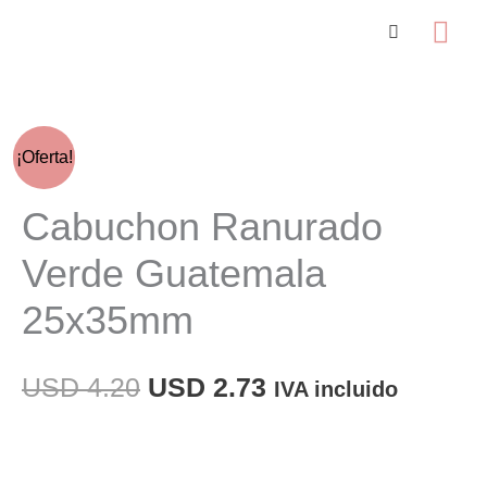
Ir
Me
al
prin
contenido
¡Oferta!
Cabuchon Ranurado
Verde Guatemala
25x35mm
El
El
USD
4.20
USD
2.73
IVA incluido
precio
precio
original
actual