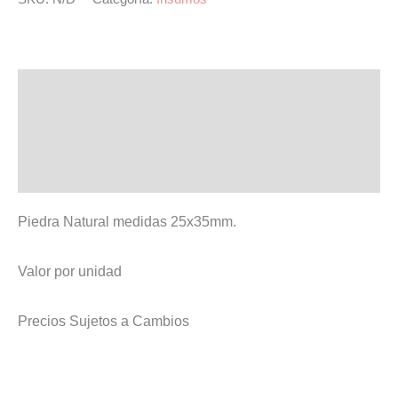
Guatemala
25x35mm
cantidad
Descripción
Información adicional
Valoraciones (0)
Piedra Natural medidas 25x35mm.
Valor por unidad
Precios Sujetos a Cambios