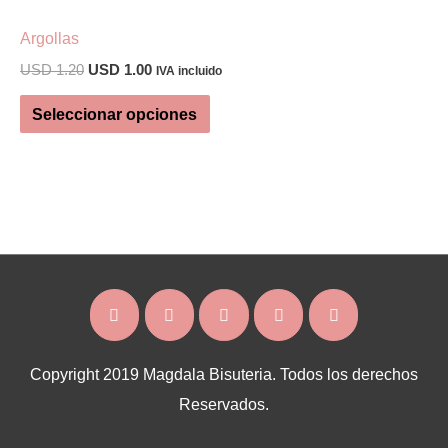
Argollas
El
El
USD
1.20
USD
1.00
IVA incluido
precio
precio
Este
original
actual
Seleccionar opciones
era:
es:
producto
USD 1.20.
USD 1.00.
tiene
múltiples
variantes.
Las
opciones
se
pueden
elegir
Copyright 2019 Magdala Bisuteria. Todos los derechos
en
Reservados.
la