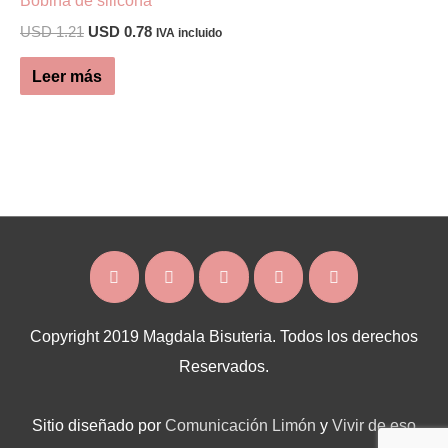
Las
El
El
USD
1.21
USD
0.78
opciones
IVA incluido
precio
precio
se
original
actual
Leer más
era:
es:
pueden
USD 1.21.
USD 0.78.
elegir
en
la
página
de
producto
Copyright 2019 Magdala Bisuteria. Todos los derechos
Reservados.
Sitio diseñado por
Comunicación Limón
y
Vivir de eso