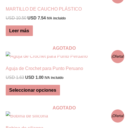
MARTILLO DE CAUCHO PLÁSTICO
El
El
USD
10.50
USD
7.54
IVA incluido
precio
precio
original
actual
Leer más
era:
es:
USD 10.50.
USD 7.54.
AGOTADO
¡Oferta!
Aguja de Crochet para Punto Peruano
El
El
USD
1.63
USD
1.00
IVA incluido
precio
precio
Este
original
actual
Seleccionar opciones
era:
es:
producto
USD 1.63.
USD 1.00.
tiene
AGOTADO
múltiples
¡Oferta!
variantes.
Bobina de silicona