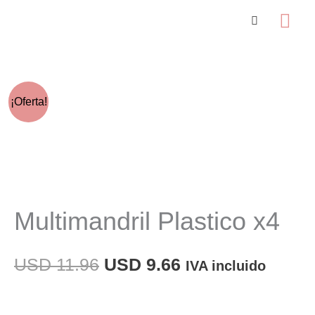
Ir
Me
al
prin
contenido
¡Oferta!
Multimandril Plastico x4
El
El
USD
11.96
USD
9.66
IVA incluido
precio
precio