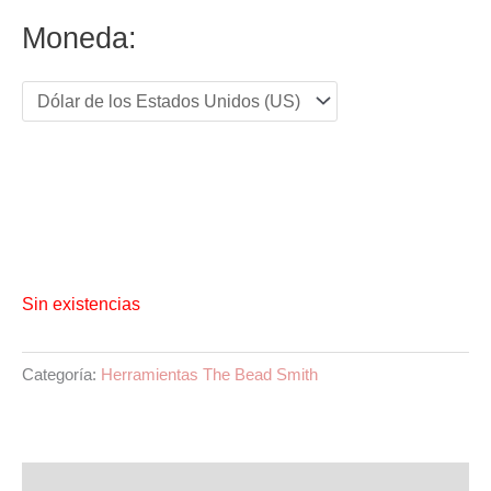
original
actual
Moneda:
era:
es:
USD 11.96.
USD 9.66.
Sin existencias
Categoría:
Herramientas The Bead Smith
Descripción