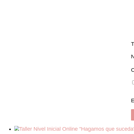
T
C
E