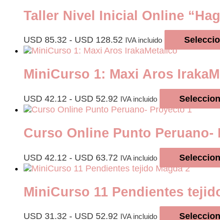
Taller Nivel Inicial Online “
Rango
USD
85.32
-
USD
128.52
Selecci
IVA incluido
de
precios:
desde
MiniCurso 1: Maxi Aros IrakaM
USD 85.32
hasta
Rango
USD
42.12
-
USD
52.92
Seleccio
IVA incluido
USD 128.52
de
precios:
desde
Curso Online Punto Peruano- 
USD 42.12
hasta
Rango
USD
42.12
-
USD
63.72
Seleccio
IVA incluido
USD 52.92
de
precios:
desde
MiniCurso 11 Pendientes teji
USD 42.12
hasta
Rango
USD
31.32
-
USD
52.92
Seleccio
IVA incluido
USD 63.72