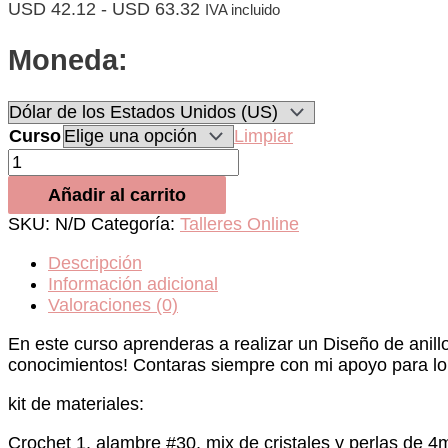
Rango
USD
42.12
-
USD
63.32
IVA incluido
de
precios:
Moneda:
desde
USD 42.12
hasta
USD 63.32
Curso
Limpiar
Nuevo
Curso
Añadir al carrito
Online
Anillo
SKU:
N/D
Categoría:
Talleres Online
Capeline
cantidad
Descripción
Información adicional
Valoraciones (0)
En este curso aprenderas a realizar un Diseño de anil
conocimientos! Contaras siempre con mi apoyo para lo 
kit de materiales:
Crochet 1, alambre #30, mix de cristales y perlas de 4m