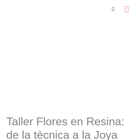
Ir
Me
al
prin
contenido
Taller Flores en Resina:
de la tècnica a la Joya