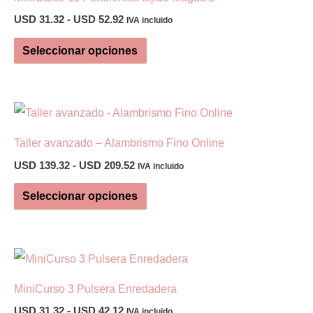
Rango
USD
31.32
-
USD
52.92
IVA incluido
de
Este
precios:
Seleccionar opciones
desde
producto
USD 31.32
tiene
hasta
USD 52.92
múltiples
variantes.
Taller avanzado – Alambrismo Fino Online
Las
Rango
USD
139.32
-
USD
209.52
opciones
IVA incluido
de
Este
se
precios:
Seleccionar opciones
desde
producto
pueden
USD 139.32
tiene
elegir
hasta
USD 209.52
múltiples
en
variantes.
la
MiniCurso 3 Pulsera Enredadera
Las
página
Rango
USD
31.32
-
USD
42.12
IVA incluido