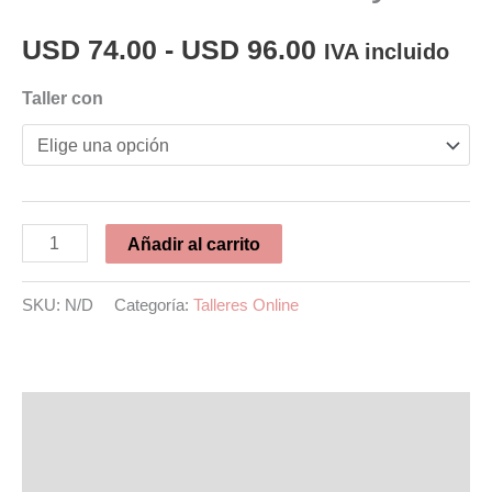
Rango
USD
74.00
-
USD
96.00
IVA incluido
de
Taller con
precios:
desde
Taller
USD 74.00
Añadir al carrito
Flores
hasta
en
SKU:
N/D
Categoría:
Talleres Online
Resina:
USD 96.00
de
la
Descripción
tècnica
Información adicional
a