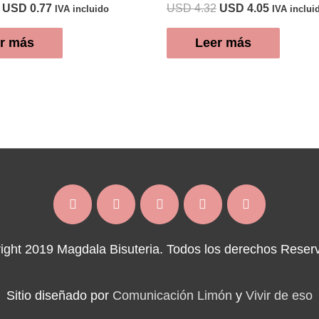
El
El
El
El
USD
0.77
USD
4.32
USD
4.05
IVA incluido
IVA inclui
precio
precio
precio
precio
original
actual
original
actual
r más
Leer más
era:
es:
era:
es:
USD 2.00.
USD 0.77.
USD 4.32.
USD 4.05
ight 2019 Magdala Bisuteria. Todos los derechos Reser
Sitio diseñado por
Comunicación Limón
y
Vivir de eso