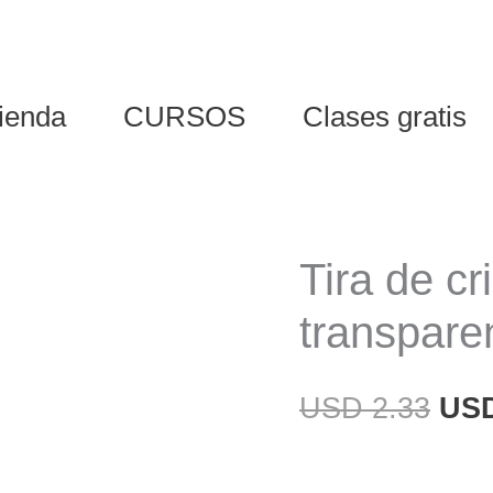
ienda
CURSOS
Clases gratis
Tira de cr
transpar
El
USD
2.33
US
pre