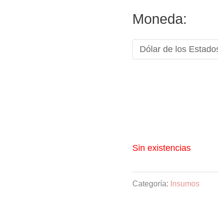
ori
Moneda:
era:
USD
Sin existencias
Categoría:
Insumos