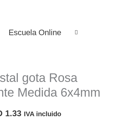
Escuela Online
istal gota Rosa
ente Medida 6x4mm
El
D
1.33
IVA incluido
cio
precio