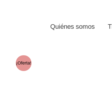
Ir
al
contenido
Quiénes somos
T
¡Oferta!