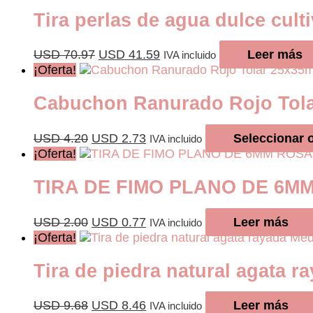
Tira perlas de agua dulce cult
El
El
USD
70.97
USD
41.59
Leer más
IVA incluido
precio
precio
¡Oferta!
original
actual
era:
es:
Cabuchon Ranurado Rojo Tol
USD 70.97.
USD 41.59.
El
El
USD
4.20
USD
2.73
Seleccionar 
IVA incluido
precio
precio
¡Oferta!
original
actual
era:
es:
TIRA DE FIMO PLANO DE 6M
USD 4.20.
USD 2.73.
El
El
USD
2.00
USD
0.77
Leer más
IVA incluido
precio
precio
¡Oferta!
original
actual
era:
es:
Tira de piedra natural agata
USD 2.00.
USD 0.77.
El
El
USD
9.68
USD
8.46
Leer más
IVA incluido