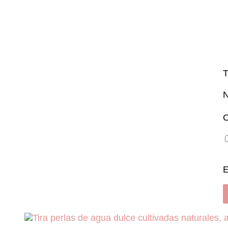
T
C
E