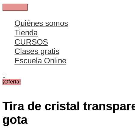
Ir
Menú
al
principal
contenido
Quiénes somos
Tienda
CURSOS
Clases gratis
Escuela Online
¡Oferta!
Tira de cristal transpar
gota