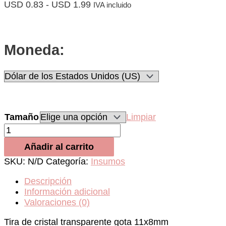
Rango
USD
0.83
-
USD
1.99
IVA incluido
de
precios:
desde
USD 0.83
Moneda:
hasta
USD 1.99
Tamaño
Limpiar
Tira
de
Añadir al carrito
cristal
transparente
SKU:
N/D
Categoría:
Insumos
gota
cantidad
Descripción
Información adicional
Valoraciones (0)
Tira de cristal transparente gota 11x8mm