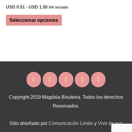
Rango
USD
0.51
-
USD
1.50
IVA incluido
de
Este
precios:
Seleccionar opciones
desde
producto
USD 0.51
tiene
hasta
USD 1.50
múltiples
variantes.
Las
opciones
se
pueden
elegir
Copyright 2019 Magdala Bisuteria. Todos los derechos
en
Reservados.
la
página
Sitio diseñado por
Comunicación Limón
y
Vivir de eso
de