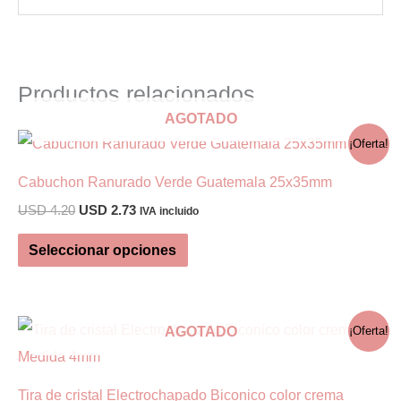
Productos relacionados
AGOTADO
¡Oferta!
Cabuchon Ranurado Verde Guatemala 25x35mm
El
El
USD
4.20
USD
2.73
IVA incluido
precio
precio
Este
original
actual
Seleccionar opciones
era:
es:
producto
USD 4.20.
USD 2.73.
tiene
múltiples
AGOTADO
¡Oferta!
variantes.
Las
Tira de cristal Electrochapado Biconico color crema
opciones