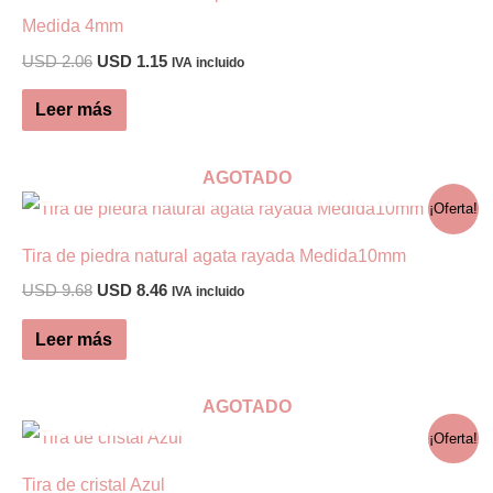
Medida 4mm
se
El
El
USD
2.06
USD
1.15
pueden
IVA incluido
precio
precio
elegir
original
actual
Leer más
era:
es:
en
USD 2.06.
USD 1.15.
la
AGOTADO
página
¡Oferta!
de
Tira de piedra natural agata rayada Medida10mm
producto
El
El
USD
9.68
USD
8.46
IVA incluido
precio
precio
original
actual
Leer más
era:
es:
USD 9.68.
USD 8.46.
AGOTADO
¡Oferta!
Tira de cristal Azul