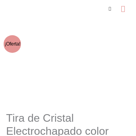
Ir
Me
al
prin
contenido
¡Oferta!
Tira de Cristal
Electrochapado color