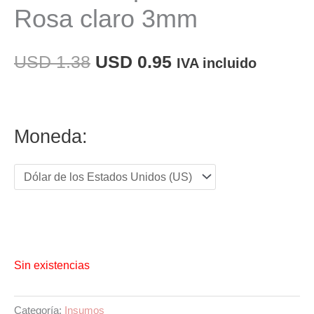
Rosa claro 3mm
El
El
USD
1.38
USD
0.95
IVA incluido
precio
precio
original
actual
Moneda:
era:
es:
USD 1.38.
USD 0.95.
Sin existencias
Categoría:
Insumos