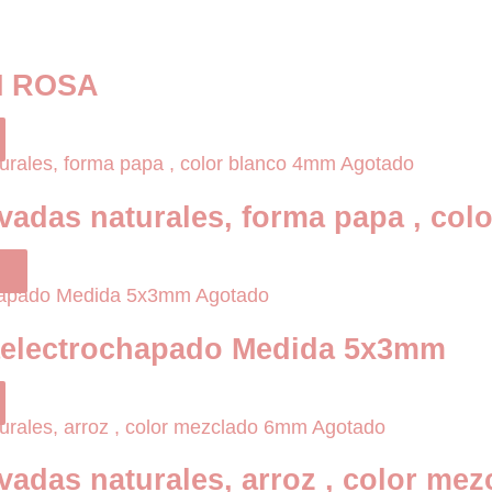
M ROSA
Agotado
tivadas naturales, forma papa , co
Agotado
maelectrochapado Medida 5x3mm
Agotado
ivadas naturales, arroz , color m