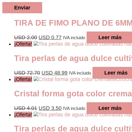
TIRA DE FIMO PLANO DE 6M
El
El
USD
2.00
USD
0.77
Leer más
IVA incluido
precio
precio
¡Oferta!
original
actual
era:
es:
Tira perlas de agua dulce cul
USD 2.00.
USD 0.77.
El
El
USD
72.70
USD
48.99
Leer más
IVA incluido
precio
precio
¡Oferta!
original
actual
era:
es:
Cristal forma gota color cre
USD 72.70.
USD 48.99.
El
El
USD
4.01
USD
3.50
Leer más
IVA incluido
precio
precio
¡Oferta!
original
actual
era:
es:
Tira perlas de agua dulce cult