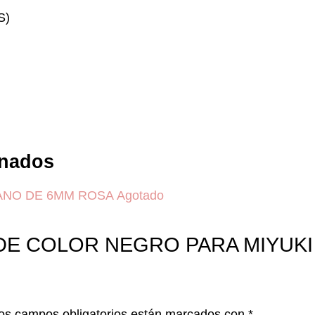
S)
onados
Agotado
UJA DE COLOR NEGRO PARA MIYUK
os campos obligatorios están marcados con
*