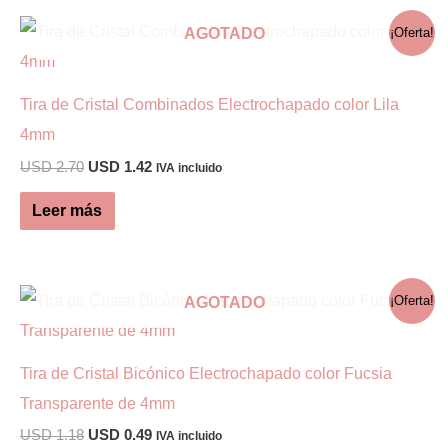
USD 0.84
múltiples
AGOTADO
¡Oferta!
variantes.
Las
Tira de Cristal Combinados Electrochapado color Lila
opciones
4mm
se
El
El
USD
2.70
USD
1.42
pueden
IVA incluido
precio
precio
elegir
original
actual
Leer más
era:
es:
en
USD 2.70.
USD 1.42.
la
página
AGOTADO
¡Oferta!
de
producto
Tira de Cristal Bicónico Electrochapado color Fucsia
Transparente de 4mm
El
El
USD
1.18
USD
0.49
IVA incluido