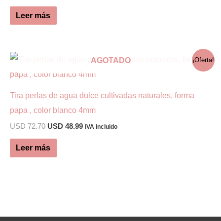
precio
precio
original
actual
Leer más
era:
es:
USD 1.18.
USD 0.49.
AGOTADO
¡Oferta!
Tira perlas de agua dulce cultivadas naturales, forma
papa , color blanco 4mm
El
El
USD
72.70
USD
48.99
IVA incluido
precio
precio
original
actual
Leer más
era:
es:
USD 72.70.
USD 48.99.