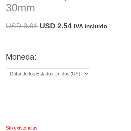
30mm
El
El
USD
3.91
USD
2.54
IVA incluido
precio
precio
original
actual
Moneda:
era:
es:
USD 3.91.
USD 2.54.
Sin existencias