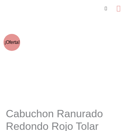
Ir
Me
al
prin
contenido
¡Oferta!
Cabuchon Ranurado
Redondo Rojo Tolar