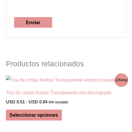
Productos relacionados
¡Oferta!
Tira de cristal Ámbar Transparente electrochapado
Rango
USD
0.51
-
USD
0.84
IVA incluido
de
Este
precios:
Seleccionar opciones
desde
producto
USD 0.51
tiene
hasta