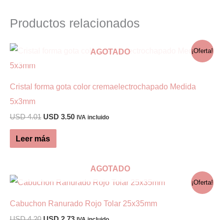
Productos relacionados
AGOTADO
¡Oferta!
Cristal forma gota color cremaelectrochapado Medida
5x3mm
El
El
USD
4.01
USD
3.50
IVA incluido
precio
precio
original
actual
Leer más
era:
es:
USD 4.01.
USD 3.50.
AGOTADO
¡Oferta!
Cabuchon Ranurado Rojo Tolar 25x35mm
El
El
USD
4.20
USD
2.73
IVA incluido