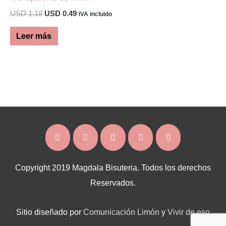
se
producto
El
El
USD
1.18
USD
0.49
pueden
IVA incluido
precio
precio
elegir
original
actual
Leer más
era:
es:
en
USD 1.18.
USD 0.49.
la
página
de
producto
Copyright 2019 Magdala Bisuteria. Todos los derechos
Reservados.
Sitio diseñado por
Comunicación Limón
y
Vivir de eso