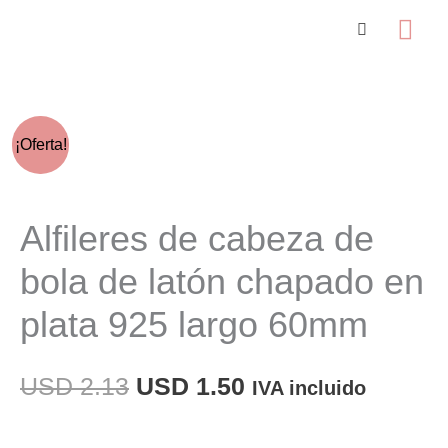
Ir
Me
al
prin
contenido
¡Oferta!
Alfileres de cabeza de
bola de latón chapado en
plata 925 largo 60mm
El
El
USD
2.13
USD
1.50
IVA incluido
precio
precio