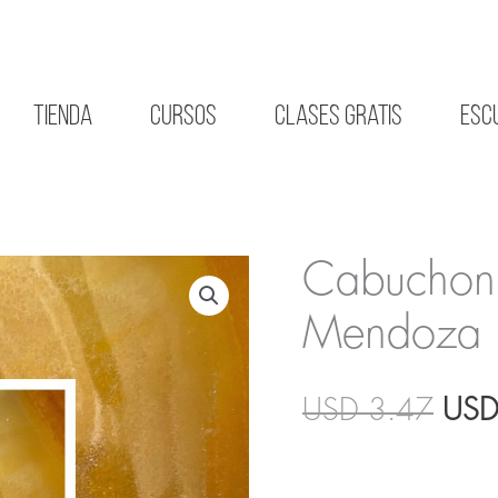
Tienda
CURSOS
Clases gratis
Esc
Cabuchon
Mendoza
El
USD
3.47
US
prec