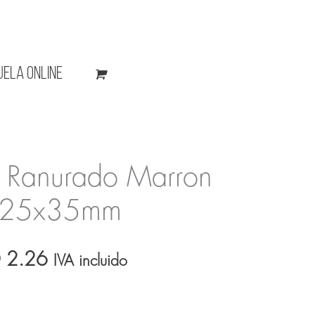
uela Online
 Ranurado Marron
 25x35mm
El
D
2.26
IVA incluido
io
precio