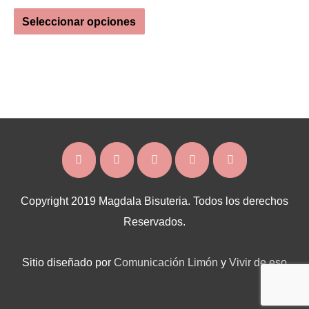
precio
precio
Este
original
actual
Seleccionar opciones
era:
es:
producto
USD 2.00.
USD 1.13.
tiene
múltiples
variantes.
Las
opciones
se
pueden
elegir
Copyright 2019 Magdala Bisuteria. Todos los derechos
en
Reservados.
la
página
Sitio diseñado por
Comunicación Limón
y
Vivir de eso
de
producto