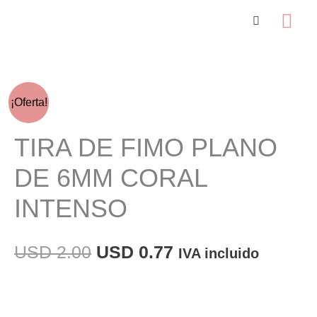
Ir
Me
al
prin
contenido
¡Oferta!
TIRA DE FIMO PLANO
DE 6MM CORAL
INTENSO
El
El
USD
2.00
USD
0.77
IVA incluido
precio
precio
original
actual