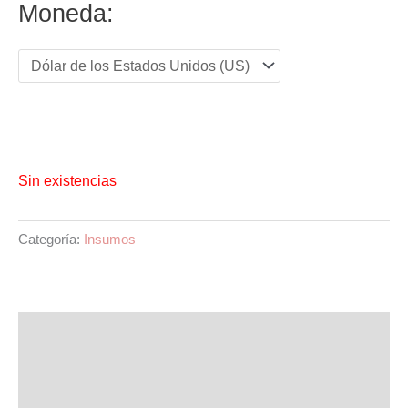
Moneda:
era:
es:
USD 2.00.
USD 0.77.
Sin existencias
Categoría:
Insumos
Descripción
Información adicional