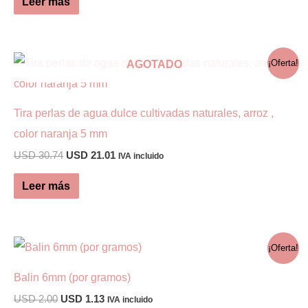
Leer más
era:
es:
en
USD 70.97.
USD 41.59.
la
página
AGOTADO
¡Oferta!
de
producto
Tira perlas de agua dulce cultivadas naturales, arroz ,
color naranja 5 mm
El
El
USD
30.74
USD
21.01
IVA incluido
precio
precio
original
actual
Leer más
era:
es:
USD 30.74.
USD 21.01.
¡Oferta!
Balin 6mm (por gramos)
El
El
USD
2.00
USD
1.13
IVA incluido