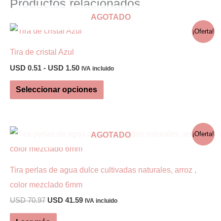
Productos relacionados
AGOTADO
¡Oferta!
Tira de cristal Azul
Rango
USD
0.51
-
USD
1.50
IVA incluido
de
Este
precios:
Seleccionar opciones
desde
producto
USD 0.51
tiene
hasta
USD 1.50
múltiples
AGOTADO
¡Oferta!
variantes.
Las
Tira perlas de agua dulce cultivadas naturales, arroz ,
opciones
color mezclado 6mm
se
El
El
USD
70.97
USD
41.59
pueden
IVA incluido
precio
precio
elegir
original
actual