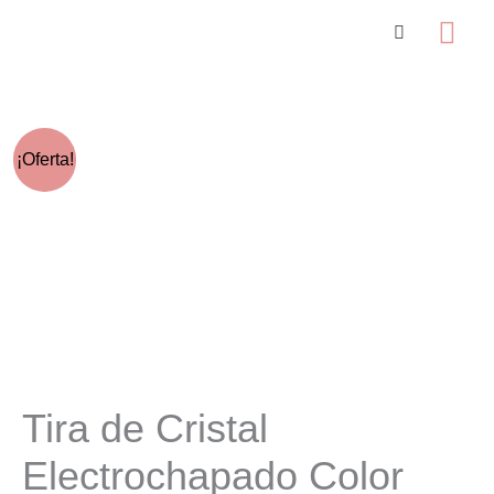
Ir
Me
al
prin
contenido
¡Oferta!
Tira de Cristal
Electrochapado Color