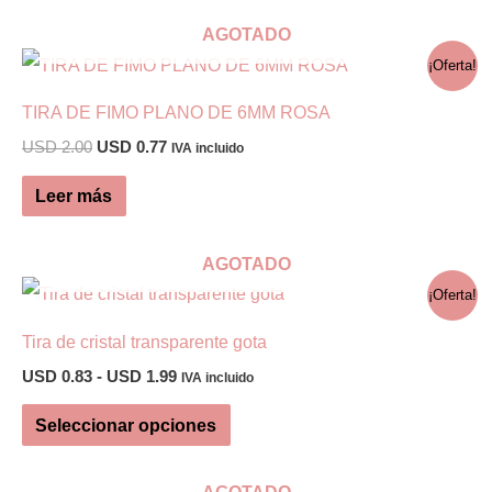
USD 1.08
tiene
hasta
AGOTADO
USD 1.52
múltiples
¡Oferta!
variantes.
TIRA DE FIMO PLANO DE 6MM ROSA
Las
El
El
USD
2.00
USD
0.77
opciones
IVA incluido
precio
precio
se
original
actual
Leer más
era:
es:
pueden
USD 2.00.
USD 0.77.
elegir
AGOTADO
en
¡Oferta!
la
Tira de cristal transparente gota
página
Rango
USD
0.83
-
USD
1.99
IVA incluido
de
de
Este
producto
precios:
Seleccionar opciones
desde
producto
USD 0.83
tiene
hasta
AGOTADO