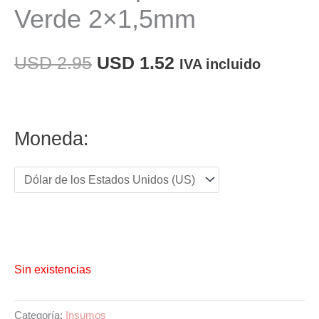
Verde 2×1,5mm
El
El
USD
2.95
USD
1.52
IVA incluido
precio
precio
original
actual
Moneda:
era:
es:
USD 2.95.
USD 1.52.
Sin existencias
Categoría:
Insumos