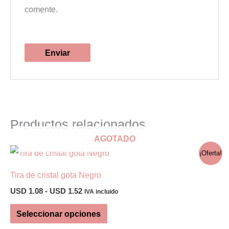
comente.
Productos relacionados
AGOTADO
¡Oferta!
Tira de cristal gota Negro
Rango
USD
1.08
-
USD
1.52
IVA incluido
de
Este
precios:
Seleccionar opciones
desde
producto